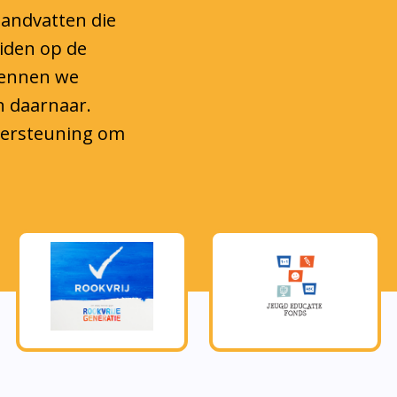
eiden op de
kennen we
n daarnaar.
ndersteuning om