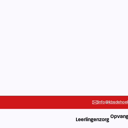
info@kbsdehoek
Opvang
Leerlingenzorg
Vakanties
Rondleidin