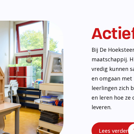
Actie
Bij De Hoekstee
maatschappij. H
vredig kunnen s
en omgaan met e
leerlingen zich
en leren hoe ze 
leveren.
Lees verder