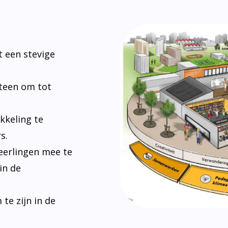
 een stevige
steen om tot
kkeling te
s.
eerlingen mee te
in de
e zijn in de