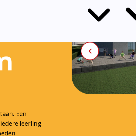
n
staan. Een
iedere leerling
gheden
 handvatten die