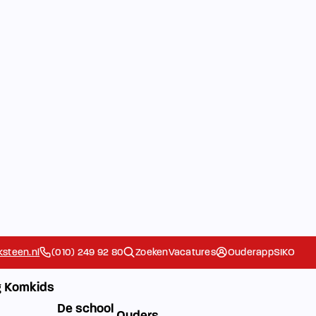
steen.nl
(010) 249 92 80
Zoeken
Vacatures
Ouderapp
SIKO
 Komkids
De school
Ouders
Extra
Het Team
Contact
Ziek/Absent
g
melden