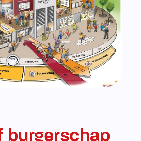
n beschouwen we onze school als een mini-
ier leren onze leerlingen hoe ze samen
amenleven, bijdragen aan de gemeenschap
lkaar en hun omgeving. We willen dat onze
 bewust worden van hun rol in de samenleving
daar een positieve bijdrage aan kunnen