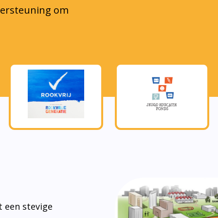
steen om tot
kkeling te
s.
eerlingen mee te
in de
e zijn in de
Actie