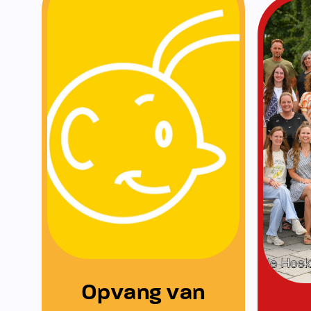
KomKids
Opvang van KomKids
Wij werken sa