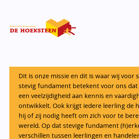
Iedere leerling krijgt de ruimte en de o
eigen talenten te ontwikkelen.
Onze visie
Het fundament van De Hoeksteen bestaat uit