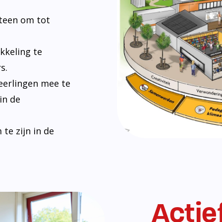
Bij De Hoekstee
maatschappij. H
vredig kunnen s
en omgaan met e
leerlingen zich
en leren hoe ze 
leveren.
Lees verder