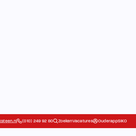
steen.nl
(010) 249 92 80
Zoeken
Vacatures
Ouderapp
SIKO
 Komkids
De school
Ouders
Extra
Het Team
Contact