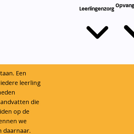
ndersteuning om
 een stevige