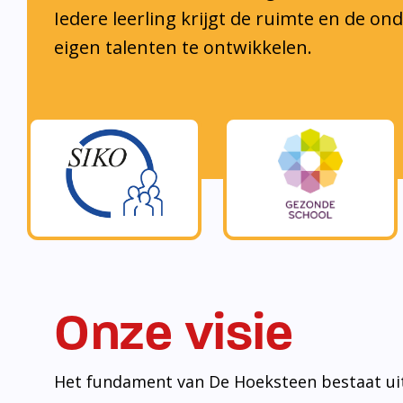
muur met bouwstenen.
• Een sterk pedagogisch klimaat is de bouw
ontwikkeling te komen.
• Welbevinden is de bouwsteen om tot ontwi
komen voor zowel leerlingen als medewerker
• (Wereld)burgerschap is de bouwsteen om l
laten groeien en zich bewust te ontwikkelen 
maatschappij.
• Samenwerken is de bouwsteen om redzaam t
maatschappij.