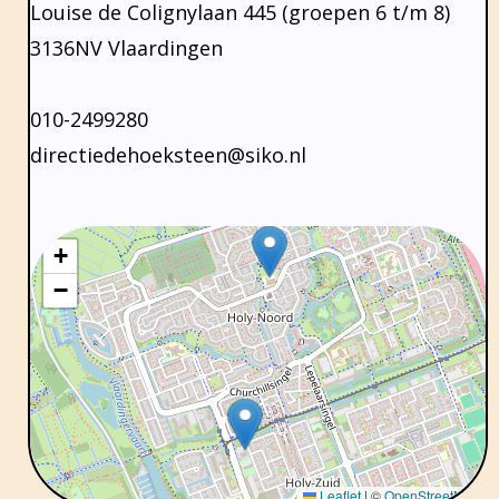
Onderwijsinspectie
Louise de Colignylaan 445 (groepen 6 t/m 8)
3136NV Vlaardingen
Privacy
010-2499280
directiedehoeksteen@siko.nl
+
−
Leaflet
|
©
OpenStreetMap