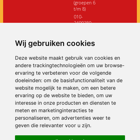
(groepen 6
t/m 8)
010-
2499280
directiedehoeksteen@siko.nl
Wij gebruiken cookies
ONDERDEEL VAN
Deze website maakt gebruik van cookies en
andere trackingtechnologieën om uw browse-
ervaring te verbeteren voor de volgende
doeleinden:
om de basisfunctionaliteit van de
website mogelijk te maken
,
om een betere
ervaring op de website te bieden
,
om uw
interesse in onze producten en diensten te
© 2026 De Hoeksteen | Alle rechten voorbehouden
meten en marketinginteracties te
personaliseren
,
om advertenties weer te
Privacy policy
|
Disclaimer
|
Klachtenregeling
|
RSIN en Anbi
|
Cookie
geven die relevanter voor u zijn
voorkeuren
.
Crealisatie
The MindOffice