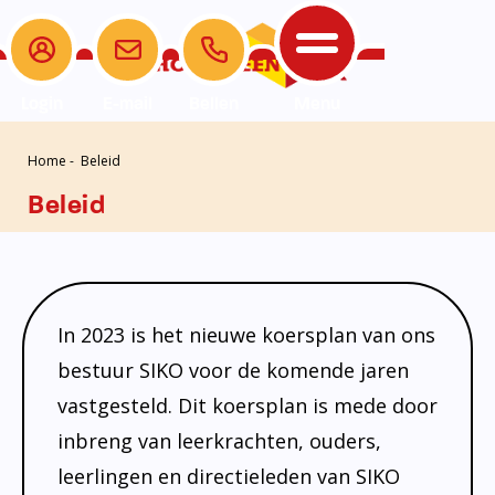
Login
E-mail
Bellen
Menu
Home
-
Beleid
Leerlingenzorg
Opvang Komkids
De school
Ouders
Extra
Leerlingenzorg
Beleid
Informatie
Opvang Komkids
Beleid
Opvang 0-13 jaar
Beleid
Nieuwe Ouders
Disclaimer
De school
Interne Begeleiding
Informatie
Medezeggenschapsraad
Partners
Introductie
Ouders
Passend Onderwijs
Schooltijden
Ouderraad
Privacy bij SIKO
Schoolgids
In 2023 is het nieuwe koersplan van ons
Het Team
Jeugdprofessional op school
Veiligheidsplan
Klachtenregeling, protocol schorsing
bestuur SIKO voor de komende jaren
Vakanties en lesvrije dagen
Extra
vastgesteld. Dit koersplan is mede door
Logopedie
SchoolPraat app
en verwijdering
inbreng van leerkrachten, ouders,
Contact
Centrum voor Jeugd en Gezin
Verbouwing
Luizenprotocol
leerlingen en directieleden van SIKO