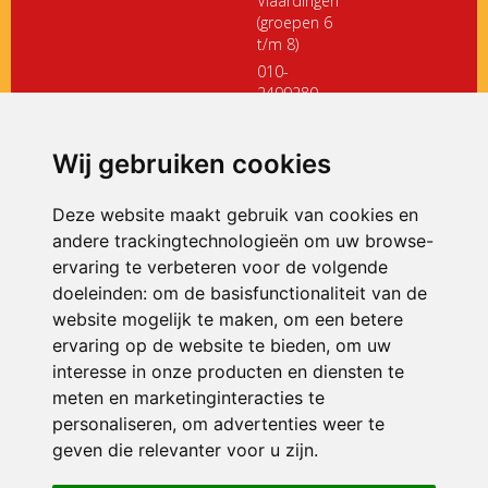
Vlaardingen
(groepen 6
t/m 8)
010-
2499280
directiedehoeksteen@siko.nl
Wij gebruiken cookies
ONDERDEEL VAN
Deze website maakt gebruik van cookies en
andere trackingtechnologieën om uw browse-
ervaring te verbeteren voor de volgende
doeleinden:
om de basisfunctionaliteit van de
website mogelijk te maken
,
om een betere
ervaring op de website te bieden
,
om uw
interesse in onze producten en diensten te
© 2026 De Hoeksteen | Alle rechten voorbehouden
meten en marketinginteracties te
personaliseren
,
om advertenties weer te
Privacy policy
|
Disclaimer
|
Klachtenregeling
|
RSIN en Anbi
|
Cookie
voorkeuren
geven die relevanter voor u zijn
.