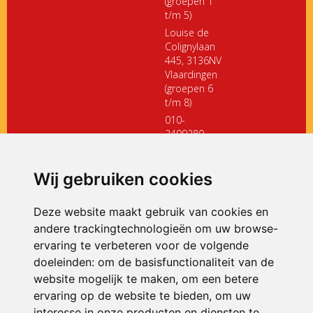
(groepen 1
t/m 5)
Louise de
Colignylaan
445, 3136NV
Vlaardingen
(groepen 6
t/m 8)
010-
2499280
directiedehoeksteen@siko.nl
Wij gebruiken cookies
ONDERDEEL VAN
Deze website maakt gebruik van cookies en
andere trackingtechnologieën om uw browse-
ervaring te verbeteren voor de volgende
doeleinden:
om de basisfunctionaliteit van de
website mogelijk te maken
,
om een betere
ervaring op de website te bieden
,
om uw
interesse in onze producten en diensten te