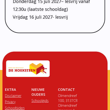
Donderdag 15 juli 2027– lesvrij vanaf
12:30u (laatste schooldag)
Vrijdag 16 juli 2027- lesvrij
EXTRA
NIEUWE
CONTACT
OUDERS
Disclaimer
Olmendreef
Schoolgids
100, 3137CR
Privacy
Olmendreef
Schooltijden