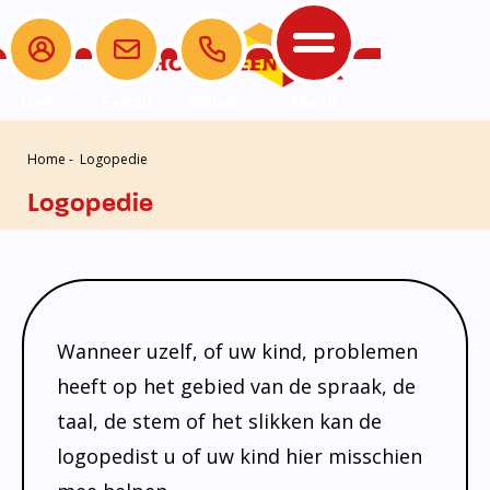
Login
E-mail
Bellen
Menu
Home
-
Logopedie
Leerlingenzorg
Opvang Komkids
De school
Ouders
Extra
Leerlingenzorg
Logopedie
Informatie
Opvang Komkids
Beleid
Opvang 0-13 jaar
Beleid
Nieuwe Ouders
Disclaimer
De school
Interne Begeleiding
Informatie
Medezeggenschapsraad
Partners
Introductie
Ouders
Passend Onderwijs
Schooltijden
Ouderraad
Privacy bij SIKO
Schoolgids
Wanneer uzelf, of uw kind, problemen
Het Team
Jeugdprofessional op school
Veiligheidsplan
Klachtenregeling, protocol schorsing
Vakanties en lesvrije dagen
heeft op het gebied van de spraak, de
Extra
Logopedie
SchoolPraat app
en verwijdering
taal, de stem of het slikken kan de
Contact
Centrum voor Jeugd en Gezin
Verbouwing
Luizenprotocol
logopedist u of uw kind hier misschien