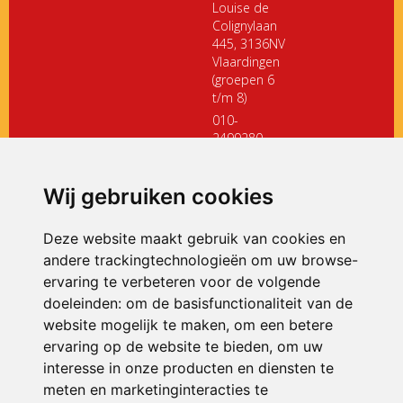
Louise de
Colignylaan
445, 3136NV
Vlaardingen
(groepen 6
t/m 8)
010-
2499280
directiedehoeksteen@siko.nl
Wij gebruiken cookies
ONDERDEEL VAN
Deze website maakt gebruik van cookies en
andere trackingtechnologieën om uw browse-
ervaring te verbeteren voor de volgende
doeleinden:
om de basisfunctionaliteit van de
website mogelijk te maken
,
om een betere
ervaring op de website te bieden
,
om uw
interesse in onze producten en diensten te
© 2026 De Hoeksteen | Alle rechten voorbehouden
meten en marketinginteracties te