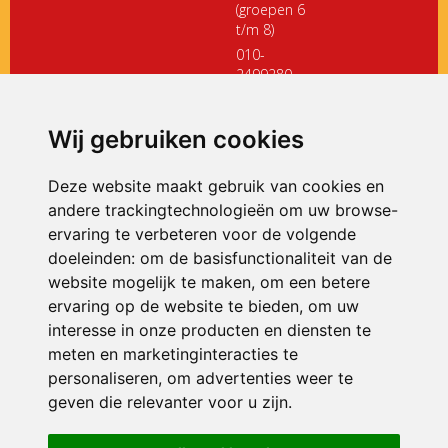
(groepen 6
t/m 8)
010-
2499280
directiedehoeksteen@siko.nl
Wij gebruiken cookies
ONDERDEEL VAN
Deze website maakt gebruik van cookies en
andere trackingtechnologieën om uw browse-
ervaring te verbeteren voor de volgende
doeleinden:
om de basisfunctionaliteit van de
website mogelijk te maken
,
om een betere
ervaring op de website te bieden
,
om uw
interesse in onze producten en diensten te
© 2026 De Hoeksteen | Alle rechten voorbehouden
meten en marketinginteracties te
personaliseren
,
om advertenties weer te
Privacy policy
|
Disclaimer
|
Klachtenregeling
|
RSIN en Anbi
|
Cookie
voorkeuren
geven die relevanter voor u zijn
.
Crealisatie
The MindOffice