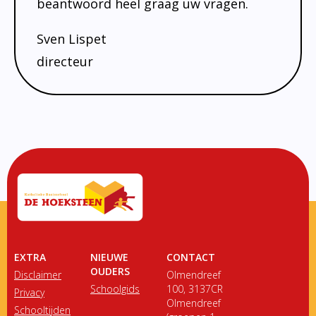
beantwoord heel graag uw vragen.
Sven Lispet
directeur
EXTRA
NIEUWE
CONTACT
OUDERS
Disclaimer
Olmendreef
Schoolgids
100, 3137CR
Privacy
Olmendreef
Schooltijden