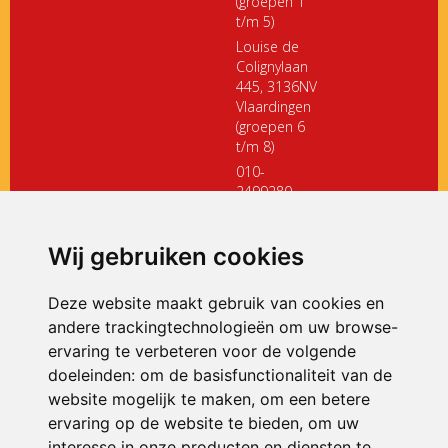
(groepen 1
t/m 5)
Louise de
Colignylaan
445, 3136NV
Vlaardingen
(groepen 6
t/m 8)
010-
2499280
directiedehoeksteen@siko.nl
Wij gebruiken cookies
ONDERDEEL VAN
Deze website maakt gebruik van cookies en
andere trackingtechnologieën om uw browse-
ervaring te verbeteren voor de volgende
doeleinden:
om de basisfunctionaliteit van de
website mogelijk te maken
,
om een betere
ervaring op de website te bieden
,
om uw
interesse in onze producten en diensten te