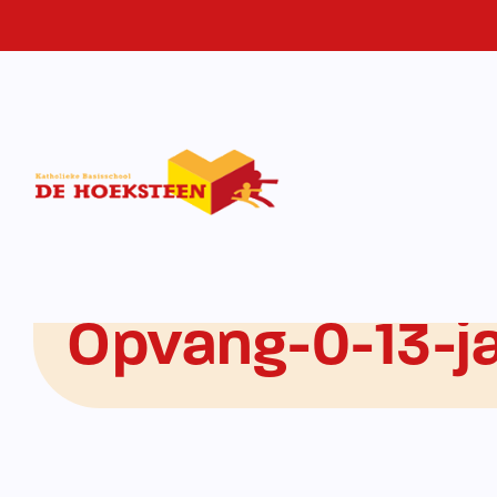
Home
-
Opvang-0-13-jaar
Opvang-0-13-j