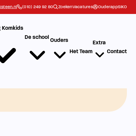
steen.nl
(010) 249 92 80
Zoeken
Vacatures
Ouderapp
SIKO
 Komkids
De school
Ouders
Extra
Het Team
Contact