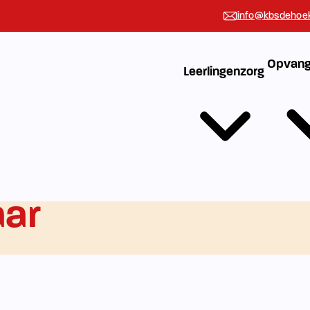
info@kbsdehoek
Opvang
Leerlingenzorg
aar