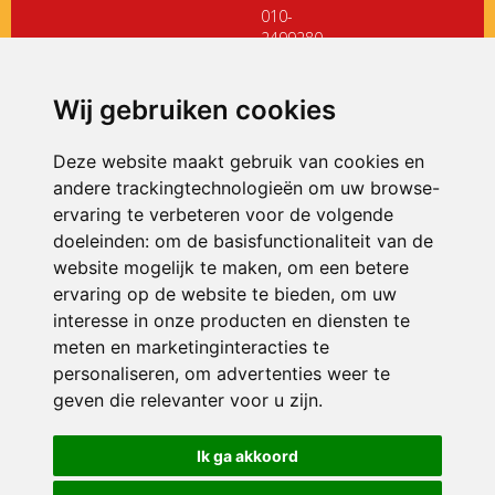
010-
2499280
directiedehoeksteen@siko.nl
Wij gebruiken cookies
ONDERDEEL VAN
Deze website maakt gebruik van cookies en
andere trackingtechnologieën om uw browse-
ervaring te verbeteren voor de volgende
doeleinden:
om de basisfunctionaliteit van de
website mogelijk te maken
,
om een betere
ervaring op de website te bieden
,
om uw
interesse in onze producten en diensten te
© 2026 De Hoeksteen | Alle rechten voorbehouden
meten en marketinginteracties te
personaliseren
,
om advertenties weer te
Privacy policy
|
Disclaimer
|
Klachtenregeling
|
RSIN en Anbi
|
Cookie
voorkeuren
geven die relevanter voor u zijn
.
Crealisatie
The MindOffice
Ik ga akkoord