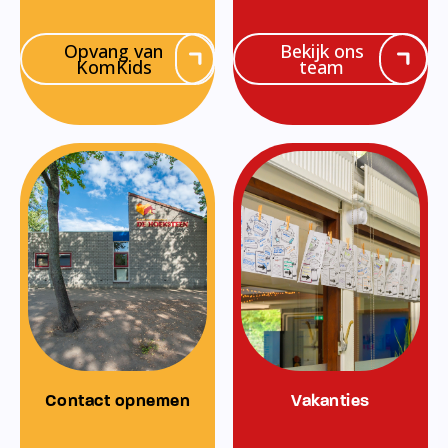
Opvang van
Bekijk ons
KomKids
team
Contact opnemen
Vakanties