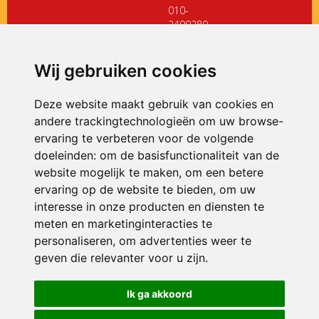
010-
2499280
directiedehoeksteen@siko.nl
Wij gebruiken cookies
ONDERDEEL VAN
Deze website maakt gebruik van cookies en
andere trackingtechnologieën om uw browse-
ervaring te verbeteren voor de volgende
doeleinden:
om de basisfunctionaliteit van de
website mogelijk te maken
,
om een betere
ervaring op de website te bieden
,
om uw
interesse in onze producten en diensten te
© 2026 De Hoeksteen | Alle rechten voorbehouden
meten en marketinginteracties te
personaliseren
,
om advertenties weer te
Privacy policy
|
Disclaimer
|
Klachtenregeling
|
RSIN en Anbi
|
Cookie
voorkeuren
geven die relevanter voor u zijn
.
Crealisatie
The MindOffice
Ik ga akkoord