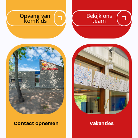
Opvang van
Bekijk ons
KomKids
team
Contact opnemen
Vakanties