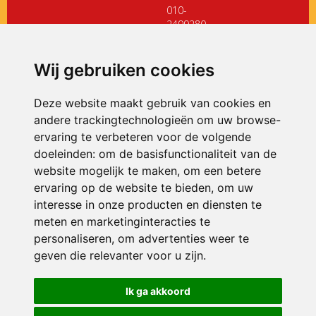
010-
2499280
directiedehoeksteen@siko.nl
Wij gebruiken cookies
ONDERDEEL VAN
Deze website maakt gebruik van cookies en
andere trackingtechnologieën om uw browse-
ervaring te verbeteren voor de volgende
doeleinden:
om de basisfunctionaliteit van de
website mogelijk te maken
,
om een betere
ervaring op de website te bieden
,
om uw
interesse in onze producten en diensten te
© 2026 De Hoeksteen | Alle rechten voorbehouden
meten en marketinginteracties te
personaliseren
,
om advertenties weer te
Privacy policy
|
Disclaimer
|
Klachtenregeling
|
RSIN en Anbi
|
Cookie
voorkeuren
geven die relevanter voor u zijn
.
Crealisatie
The MindOffice
Ik ga akkoord