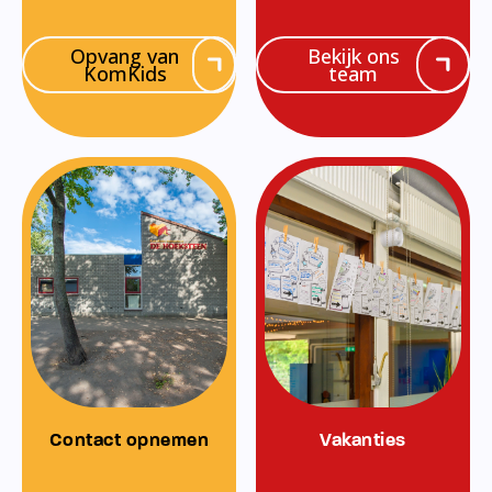
Opvang van
Bekijk ons
KomKids
team
Contact opnemen
Vakanties