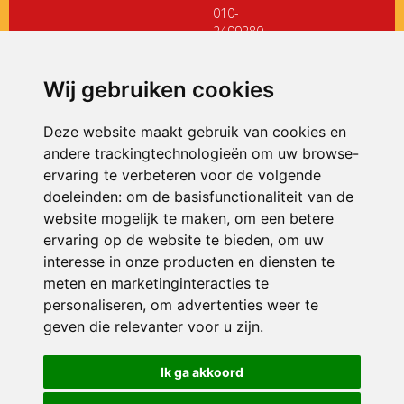
010-
2499280
directiedehoeksteen@siko.nl
Wij gebruiken cookies
ONDERDEEL VAN
Deze website maakt gebruik van cookies en
andere trackingtechnologieën om uw browse-
ervaring te verbeteren voor de volgende
doeleinden:
om de basisfunctionaliteit van de
website mogelijk te maken
,
om een betere
ervaring op de website te bieden
,
om uw
interesse in onze producten en diensten te
© 2026 De Hoeksteen | Alle rechten voorbehouden
meten en marketinginteracties te
personaliseren
,
om advertenties weer te
Privacy policy
|
Disclaimer
|
Klachtenregeling
|
RSIN en Anbi
|
Cookie
voorkeuren
geven die relevanter voor u zijn
.
Crealisatie
The MindOffice
Ik ga akkoord