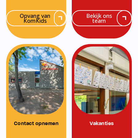
Opvang van
Bekijk ons
KomKids
team
Contact opnemen
Vakanties