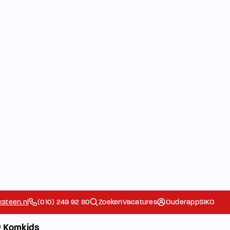
steen.nl
(010) 249 92 80
Zoeken
Vacatures
Ouderapp
SIKO
 Komkids
De school
Ouders
Extra
Het Team
Contact
Ziek/Absent
g
melden