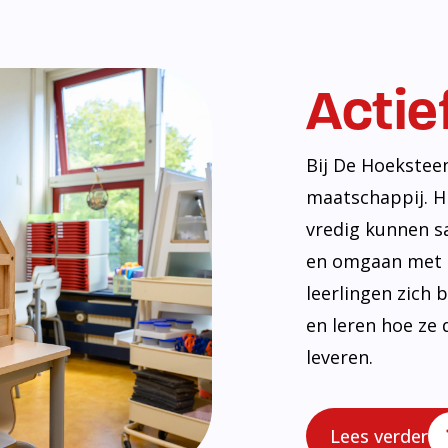
Actie
Bij De Hoekstee
maatschappij. H
vredig kunnen s
en omgaan met e
leerlingen zich
en leren hoe ze 
leveren.
Lees verder