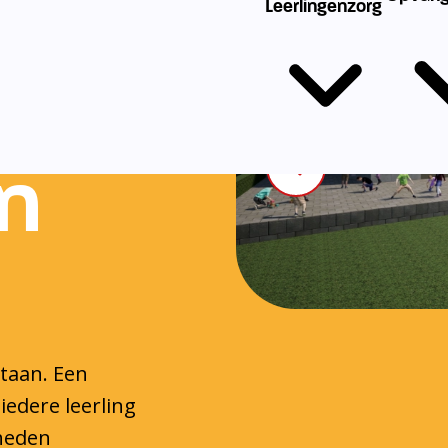
n
staan. Een
iedere leerling
gheden
 handvatten die