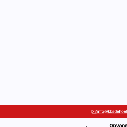
info@kbsdehoek
Opvang
Leerlingenzorg
Vakanties
Rondleidin