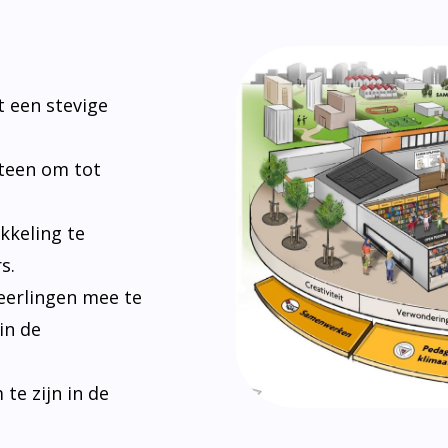
 een stevige
steen om tot
kkeling te
s.
eerlingen mee te
in de
e zijn in de