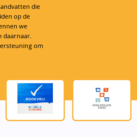
eiden op de
kennen we
n daarnaar.
ndersteuning om