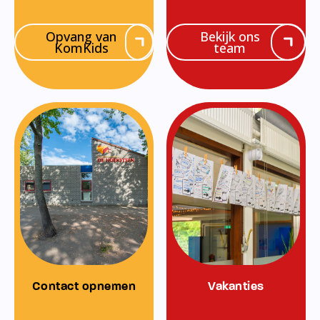
Opvang van
Bekijk ons
KomKids
team
Contact opnemen
Vakanties