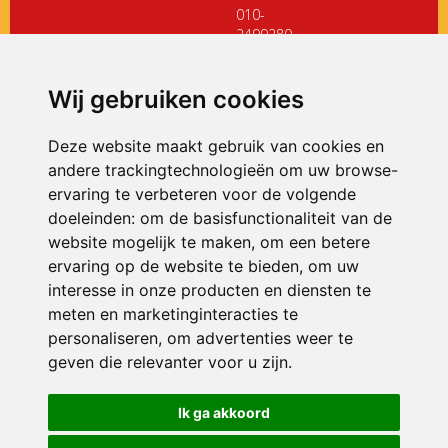
010-
2499280
directiedehoeksteen@siko.nl
Wij gebruiken cookies
ONDERDEEL VAN
Deze website maakt gebruik van cookies en
andere trackingtechnologieën om uw browse-
ervaring te verbeteren voor de volgende
doeleinden:
om de basisfunctionaliteit van de
website mogelijk te maken
,
om een betere
ervaring op de website te bieden
,
om uw
interesse in onze producten en diensten te
© 2026 De Hoeksteen | Alle rechten voorbehouden
meten en marketinginteracties te
personaliseren
,
om advertenties weer te
Privacy policy
|
Disclaimer
|
Klachtenregeling
|
RSIN en Anbi
|
Cookie
voorkeuren
geven die relevanter voor u zijn
.
Crealisatie
The MindOffice
Ik ga akkoord