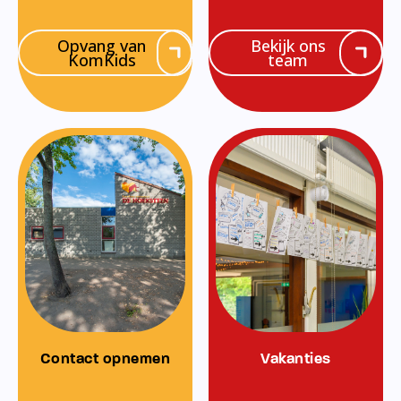
Opvang van
Bekijk ons
KomKids
team
Contact opnemen
Vakanties