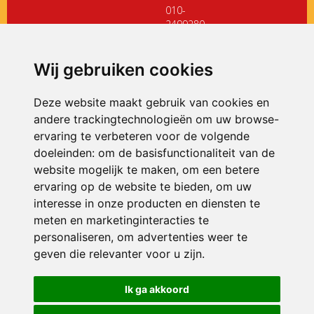
010-
2499280
directiedehoeksteen@siko.nl
Wij gebruiken cookies
ONDERDEEL VAN
Deze website maakt gebruik van cookies en
andere trackingtechnologieën om uw browse-
ervaring te verbeteren voor de volgende
doeleinden:
om de basisfunctionaliteit van de
website mogelijk te maken
,
om een betere
ervaring op de website te bieden
,
om uw
interesse in onze producten en diensten te
© 2026 De Hoeksteen | Alle rechten voorbehouden
meten en marketinginteracties te
personaliseren
,
om advertenties weer te
Privacy policy
|
Disclaimer
|
Klachtenregeling
|
RSIN en Anbi
|
Cookie
voorkeuren
geven die relevanter voor u zijn
.
Crealisatie
The MindOffice
Ik ga akkoord