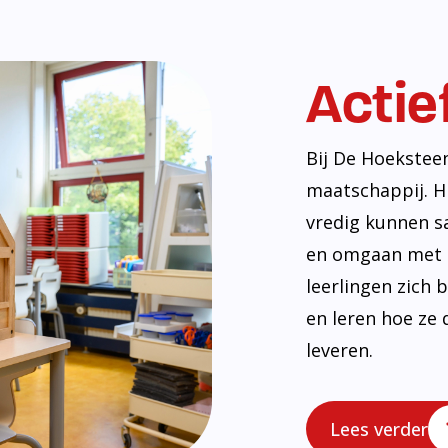
Actie
Bij De Hoekstee
maatschappij. H
vredig kunnen s
en omgaan met e
leerlingen zich
en leren hoe ze 
leveren.
Lees verder