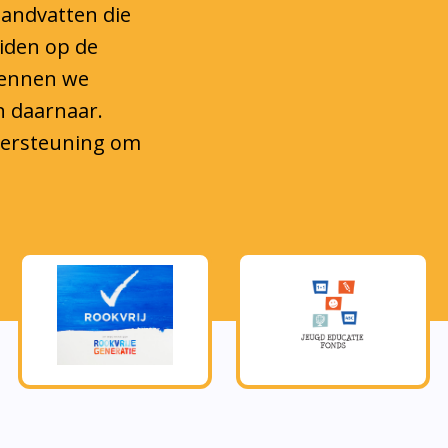
eiden op de
kennen we
n daarnaar.
ndersteuning om