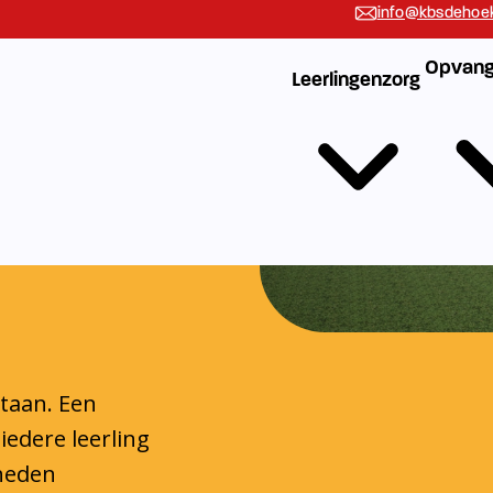
n
staan. Een
iedere leerling
gheden
 handvatten die