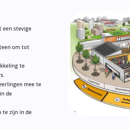
 een stevige
steen om tot
kkeling te
s.
eerlingen mee te
in de
e zijn in de