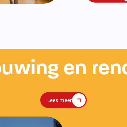
uwing en ren
Lees meer