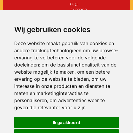
010-
2499280
directiedehoeksteen@siko.nl
Wij gebruiken cookies
ONDERDEEL VAN
Deze website maakt gebruik van cookies en
andere trackingtechnologieën om uw browse-
ervaring te verbeteren voor de volgende
doeleinden:
om de basisfunctionaliteit van de
website mogelijk te maken
,
om een betere
ervaring op de website te bieden
,
om uw
interesse in onze producten en diensten te
© 2026 De Hoeksteen | Alle rechten voorbehouden
meten en marketinginteracties te
personaliseren
,
om advertenties weer te
Privacy policy
|
Disclaimer
|
Klachtenregeling
|
RSIN en Anbi
|
Cookie
voorkeuren
geven die relevanter voor u zijn
.
Crealisatie
The MindOffice
Ik ga akkoord