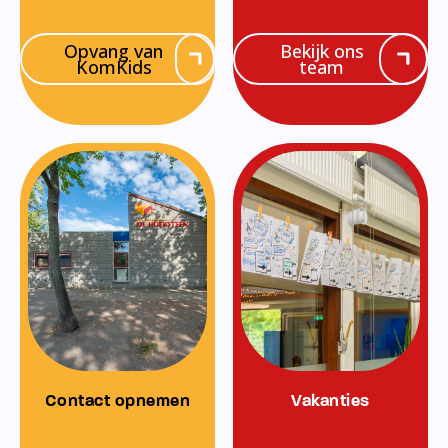
Opvang van
Bekijk ons
KomKids
team
Contact opnemen
Vakanties