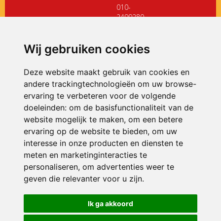
010-
2499280
directiedehoeksteen@siko.nl
Wij gebruiken cookies
ONDERDEEL VAN
Deze website maakt gebruik van cookies en
andere trackingtechnologieën om uw browse-
ervaring te verbeteren voor de volgende
doeleinden:
om de basisfunctionaliteit van de
website mogelijk te maken
,
om een betere
ervaring op de website te bieden
,
om uw
interesse in onze producten en diensten te
© 2026 De Hoeksteen | Alle rechten voorbehouden
meten en marketinginteracties te
personaliseren
,
om advertenties weer te
Privacy policy
|
Disclaimer
|
Klachtenregeling
|
RSIN en Anbi
|
Cookie
voorkeuren
geven die relevanter voor u zijn
.
Crealisatie
The MindOffice
Ik ga akkoord