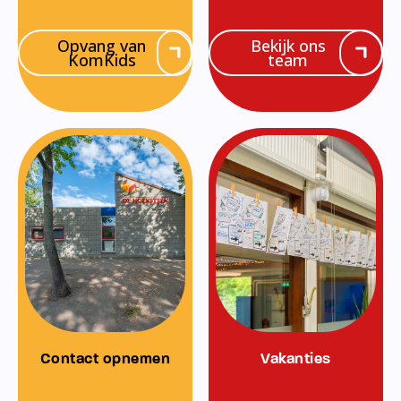
Opvang van
Bekijk ons
KomKids
team
Contact opnemen
Vakanties