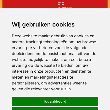
010-
2499280
directiedehoeksteen@siko.nl
Wij gebruiken cookies
ONDERDEEL VAN
Deze website maakt gebruik van cookies en
andere trackingtechnologieën om uw browse-
ervaring te verbeteren voor de volgende
doeleinden:
om de basisfunctionaliteit van de
website mogelijk te maken
,
om een betere
ervaring op de website te bieden
,
om uw
interesse in onze producten en diensten te
© 2026 De Hoeksteen | Alle rechten voorbehouden
meten en marketinginteracties te
personaliseren
,
om advertenties weer te
Privacy policy
|
Disclaimer
|
Klachtenregeling
|
RSIN en Anbi
|
Cookie
voorkeuren
geven die relevanter voor u zijn
.
Crealisatie
The MindOffice
Ik ga akkoord