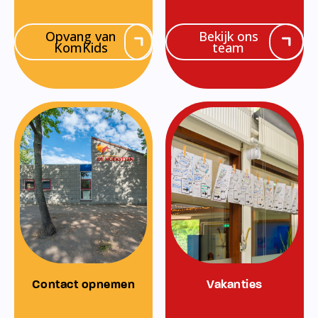
Opvang van
Bekijk ons
KomKids
team
Contact opnemen
Vakanties