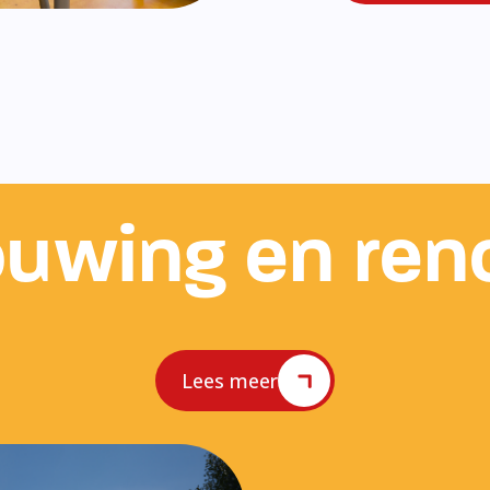
uwing en ren
Lees meer