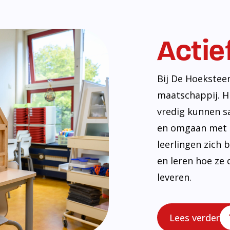
Actie
Bij De Hoekstee
maatschappij. H
vredig kunnen s
en omgaan met e
leerlingen zich
en leren hoe ze 
leveren.
Lees verder