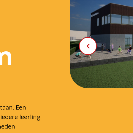
n
staan. Een
iedere leerling
gheden
 handvatten die