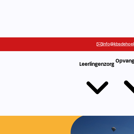
info@kbsdehoek
Opvang
Leerlingenzorg
Vakanties
Rondleidin