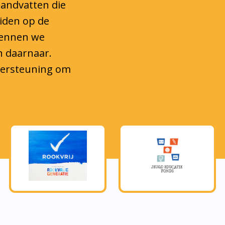
eiden op de
kennen we
n daarnaar.
ndersteuning om