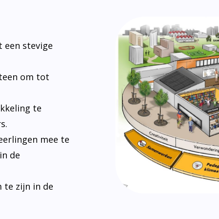
 een stevige
steen om tot
kkeling te
s.
eerlingen mee te
in de
e zijn in de