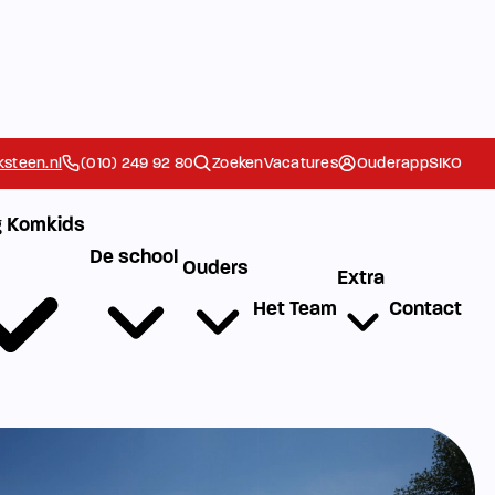
steen.nl
(010) 249 92 80
Zoeken
Vacatures
Ouderapp
SIKO
 Komkids
De school
Ouders
Extra
Het Team
Contact
Ziek/Absent
g
melden