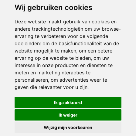
Wij gebruiken cookies
ONDERDEEL VAN
Deze website maakt gebruik van cookies en
andere trackingtechnologieën om uw browse-
ervaring te verbeteren voor de volgende
doeleinden:
om de basisfunctionaliteit van de
website mogelijk te maken
,
om een betere
ervaring op de website te bieden
,
om uw
interesse in onze producten en diensten te
© 2026 De Hoeksteen | Alle rechten voorbehouden
meten en marketinginteracties te
personaliseren
,
om advertenties weer te
Privacy policy
|
Disclaimer
|
Klachtenregeling
|
RSIN en Anbi
|
Cookie
geven die relevanter voor u zijn
voorkeuren
.
Crealisatie
The MindOffice
Ik ga akkoord
Ik weiger
Wijzig mijn voorkeuren