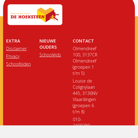
Onderwijsinspectie
Privacy
EXTRA
NIEUWE
CONTACT
OUDERS
Disclaimer
Olmendreef
Schoolgids
100, 3137CR
Privacy
Olmendreef
Schooltijden
(groepen 1
t/m 5)
Louise de
Colignylaan
445, 3136NV
Vlaardingen
(groepen 6
t/m 8)
010-
2499280
directiedehoeksteen@siko.nl