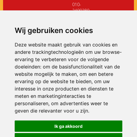
010-
2499280
directiedehoeksteen@siko.nl
Wij gebruiken cookies
ONDERDEEL VAN
Deze website maakt gebruik van cookies en
andere trackingtechnologieën om uw browse-
ervaring te verbeteren voor de volgende
doeleinden:
om de basisfunctionaliteit van de
website mogelijk te maken
,
om een betere
ervaring op de website te bieden
,
om uw
interesse in onze producten en diensten te
© 2026 De Hoeksteen | Alle rechten voorbehouden
meten en marketinginteracties te
personaliseren
,
om advertenties weer te
Privacy policy
|
Disclaimer
|
Klachtenregeling
|
RSIN en Anbi
|
Cookie
voorkeuren
geven die relevanter voor u zijn
.
Crealisatie
The MindOffice
Ik ga akkoord