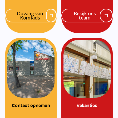
Opvang van
Bekijk ons
KomKids
team
Contact opnemen
Vakanties