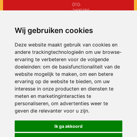
010-
2499280
directiedehoeksteen@siko.nl
Wij gebruiken cookies
ONDERDEEL VAN
Deze website maakt gebruik van cookies en
andere trackingtechnologieën om uw browse-
ervaring te verbeteren voor de volgende
doeleinden:
om de basisfunctionaliteit van de
website mogelijk te maken
,
om een betere
ervaring op de website te bieden
,
om uw
interesse in onze producten en diensten te
© 2026 De Hoeksteen | Alle rechten voorbehouden
meten en marketinginteracties te
personaliseren
,
om advertenties weer te
Privacy policy
|
Disclaimer
|
Klachtenregeling
|
RSIN en Anbi
|
Cookie
voorkeuren
geven die relevanter voor u zijn
.
Crealisatie
The MindOffice
Ik ga akkoord