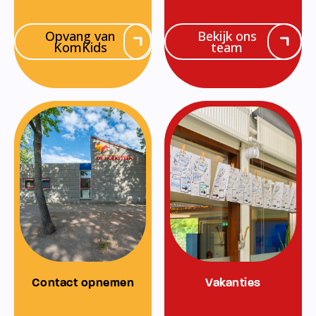
Opvang van
Bekijk ons
KomKids
team
Contact opnemen
Vakanties