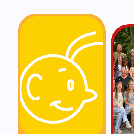
KomKids
Opvang van KomKids
Wij werken sa