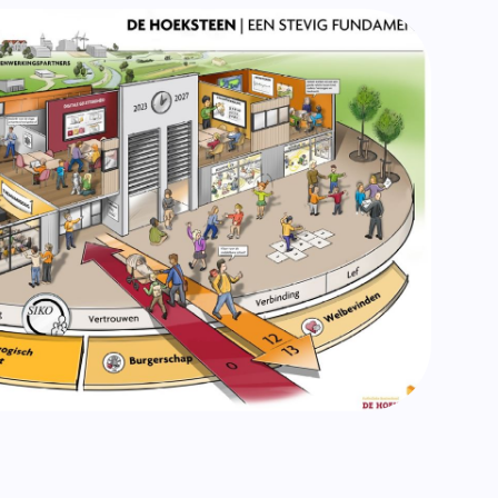
n beschouwen we onze school als een mini-
ier leren onze leerlingen hoe ze samen
amenleven, bijdragen aan de gemeenschap
lkaar en hun omgeving. We willen dat onze
 bewust worden van hun rol in de samenleving
daar een positieve bijdrage aan kunnen