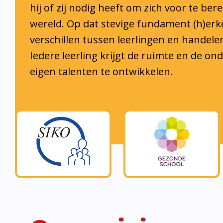
muur met bouwstenen.
• Een sterk pedagogisch klimaat is de bouw
ontwikkeling te komen.
• Welbevinden is de bouwsteen om tot ontwi
komen voor zowel leerlingen als medewerker
• (Wereld)burgerschap is de bouwsteen om l
laten groeien en zich bewust te ontwikkelen 
maatschappij.
• Samenwerken is de bouwsteen om redzaam t
maatschappij.