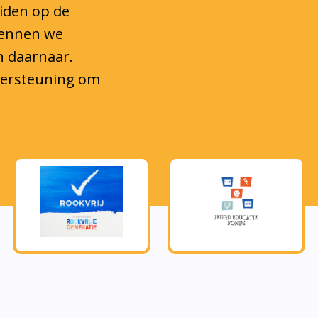
steen om tot
kkeling te
s.
eerlingen mee te
in de
e zijn in de
Actie