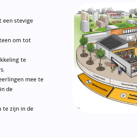
Bij De Hoekstee
maatschappij. H
vredig kunnen s
en omgaan met e
leerlingen zich
en leren hoe ze 
leveren.
Lees verder