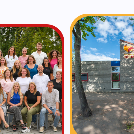
Ons team
Neem contact op
Bekijk ons team
men met: