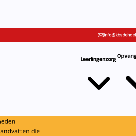
ndersteuning om
 een stevige