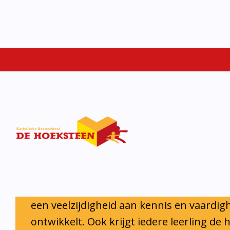
Iedere leerling krijgt de ruimte en de o
eigen talenten te ontwikkelen.
Onze visie
Het fundament van De Hoeksteen bestaat uit