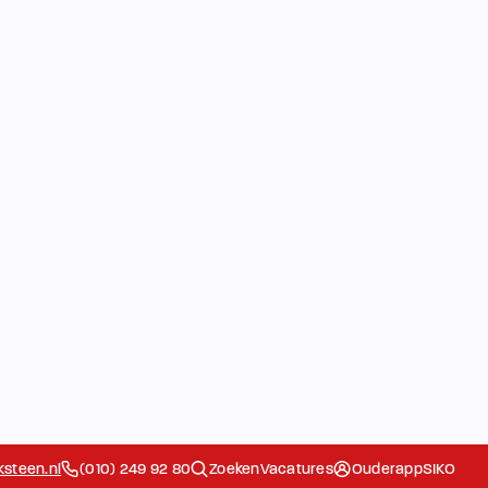
steen.nl
(010) 249 92 80
Zoeken
Vacatures
Ouderapp
SIKO
 Komkids
De school
Ouders
Extra
Het Team
Contact
Ziek/Absent
g
melden