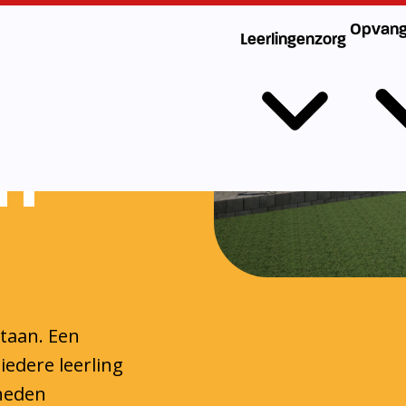
n
staan. Een
iedere leerling
gheden
 handvatten die