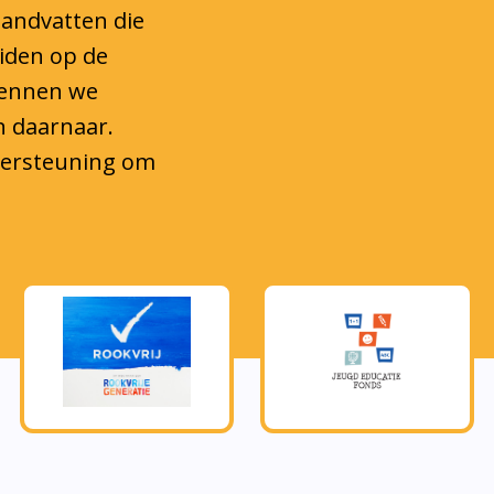
eiden op de
kennen we
n daarnaar.
ndersteuning om