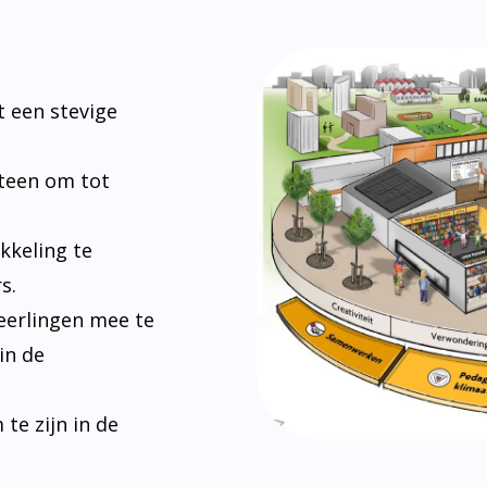
 een stevige
steen om tot
kkeling te
s.
eerlingen mee te
in de
e zijn in de