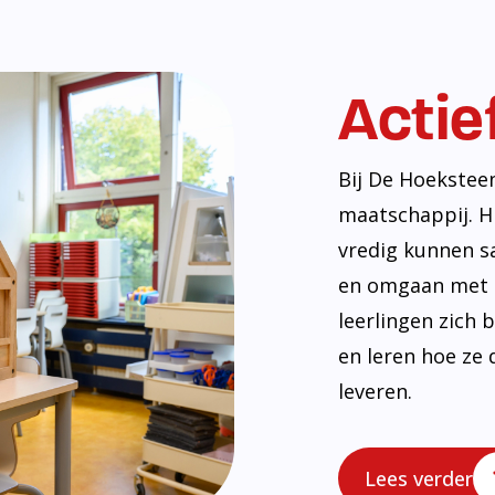
Actie
Bij De Hoekstee
maatschappij. H
vredig kunnen s
en omgaan met e
leerlingen zich
en leren hoe ze 
leveren.
Lees verder