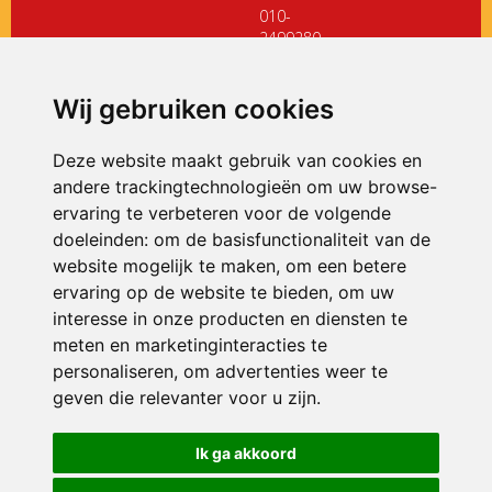
010-
2499280
directiedehoeksteen@siko.nl
Wij gebruiken cookies
ONDERDEEL VAN
Deze website maakt gebruik van cookies en
andere trackingtechnologieën om uw browse-
ervaring te verbeteren voor de volgende
doeleinden:
om de basisfunctionaliteit van de
website mogelijk te maken
,
om een betere
ervaring op de website te bieden
,
om uw
interesse in onze producten en diensten te
© 2026 De Hoeksteen | Alle rechten voorbehouden
meten en marketinginteracties te
personaliseren
,
om advertenties weer te
Privacy policy
|
Disclaimer
|
Klachtenregeling
|
RSIN en Anbi
|
Cookie
voorkeuren
geven die relevanter voor u zijn
.
Crealisatie
The MindOffice
Ik ga akkoord