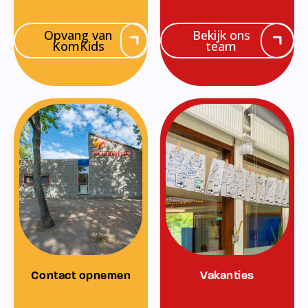
Opvang van
Bekijk ons
KomKids
team
Contact opnemen
Vakanties