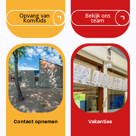
Opvang van
Bekijk ons
KomKids
team
Contact opnemen
Vakanties