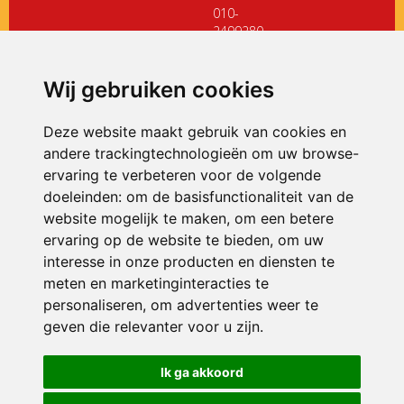
010-
2499280
directiedehoeksteen@siko.nl
Wij gebruiken cookies
ONDERDEEL VAN
Deze website maakt gebruik van cookies en
andere trackingtechnologieën om uw browse-
ervaring te verbeteren voor de volgende
doeleinden:
om de basisfunctionaliteit van de
website mogelijk te maken
,
om een betere
ervaring op de website te bieden
,
om uw
interesse in onze producten en diensten te
© 2026 De Hoeksteen | Alle rechten voorbehouden
meten en marketinginteracties te
personaliseren
,
om advertenties weer te
Privacy policy
|
Disclaimer
|
Klachtenregeling
|
RSIN en Anbi
|
Cookie
voorkeuren
geven die relevanter voor u zijn
.
Crealisatie
The MindOffice
Ik ga akkoord