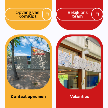
Opvang van
Bekijk ons
KomKids
team
Contact opnemen
Vakanties