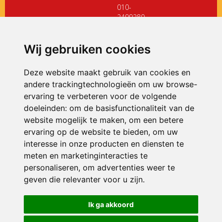
010-
2499280
directiedehoeksteen@siko.nl
Wij gebruiken cookies
ONDERDEEL VAN
Deze website maakt gebruik van cookies en
andere trackingtechnologieën om uw browse-
ervaring te verbeteren voor de volgende
doeleinden:
om de basisfunctionaliteit van de
website mogelijk te maken
,
om een betere
ervaring op de website te bieden
,
om uw
interesse in onze producten en diensten te
© 2026 De Hoeksteen | Alle rechten voorbehouden
meten en marketinginteracties te
personaliseren
,
om advertenties weer te
Privacy policy
|
Disclaimer
|
Klachtenregeling
|
RSIN en Anbi
|
Cookie
voorkeuren
geven die relevanter voor u zijn
.
Crealisatie
The MindOffice
Ik ga akkoord