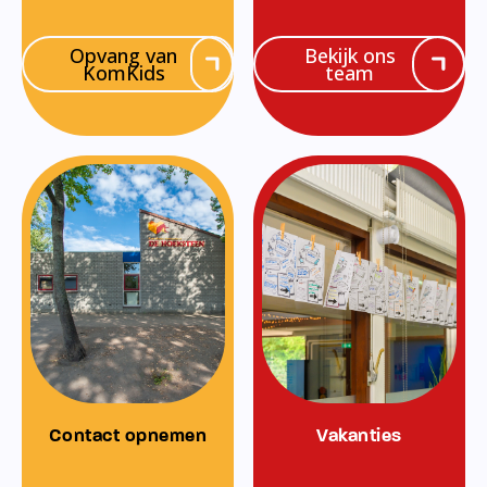
Opvang van
Bekijk ons
KomKids
team
Contact opnemen
Vakanties