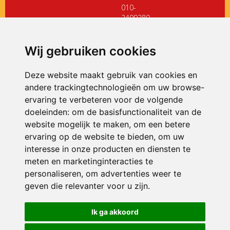
010-
2499280
directiedehoeksteen@siko.nl
Wij gebruiken cookies
ONDERDEEL VAN
Deze website maakt gebruik van cookies en
andere trackingtechnologieën om uw browse-
ervaring te verbeteren voor de volgende
doeleinden:
om de basisfunctionaliteit van de
website mogelijk te maken
,
om een betere
ervaring op de website te bieden
,
om uw
interesse in onze producten en diensten te
© 2026 De Hoeksteen | Alle rechten voorbehouden
meten en marketinginteracties te
personaliseren
,
om advertenties weer te
Privacy policy
|
Disclaimer
|
Klachtenregeling
|
RSIN en Anbi
|
Cookie
voorkeuren
geven die relevanter voor u zijn
.
Crealisatie
The MindOffice
Ik ga akkoord