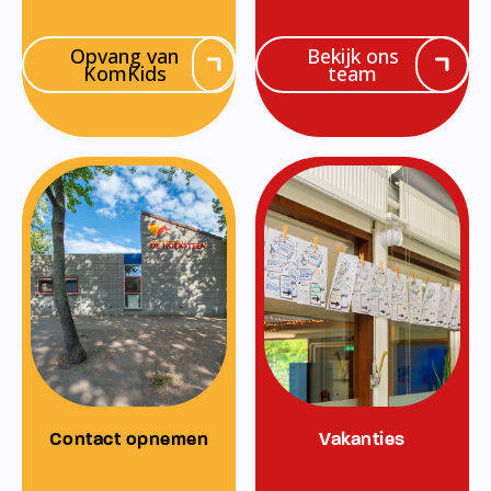
Opvang van
Bekijk ons
KomKids
team
Contact opnemen
Vakanties