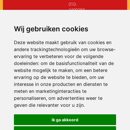
010-
2499280
directiedehoeksteen@siko.nl
Wij gebruiken cookies
ONDERDEEL VAN
Deze website maakt gebruik van cookies en
andere trackingtechnologieën om uw browse-
ervaring te verbeteren voor de volgende
doeleinden:
om de basisfunctionaliteit van de
website mogelijk te maken
,
om een betere
ervaring op de website te bieden
,
om uw
interesse in onze producten en diensten te
© 2026 De Hoeksteen | Alle rechten voorbehouden
meten en marketinginteracties te
personaliseren
,
om advertenties weer te
Privacy policy
|
Disclaimer
|
Klachtenregeling
|
RSIN en Anbi
|
Cookie
voorkeuren
geven die relevanter voor u zijn
.
Crealisatie
The MindOffice
Ik ga akkoord