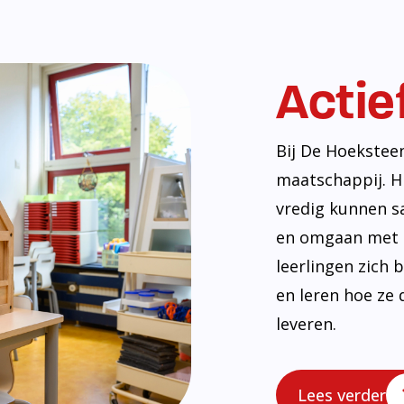
Actie
Bij De Hoekstee
maatschappij. H
vredig kunnen s
en omgaan met e
leerlingen zich
en leren hoe ze 
leveren.
Lees verder