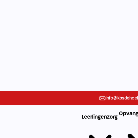
info@kbsdehoek
Opvang
Leerlingenzorg
Vakanties
Rondleidin