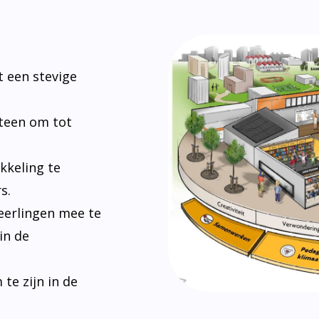
 een stevige
steen om tot
kkeling te
s.
eerlingen mee te
in de
e zijn in de