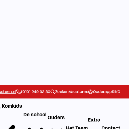
steen.nl
(010) 249 92 80
Zoeken
Vacatures
Ouderapp
SIKO
 Komkids
De school
Ouders
Extra
Het Team
Contact
Ziek/Absent
g
melden