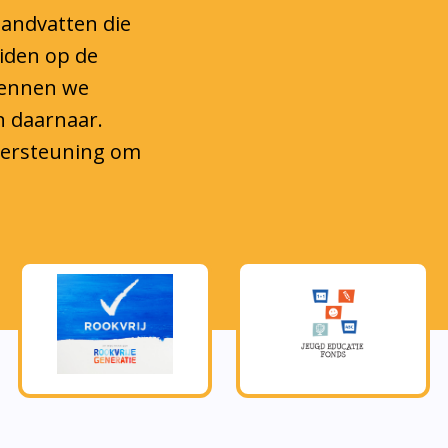
eiden op de
kennen we
n daarnaar.
ndersteuning om