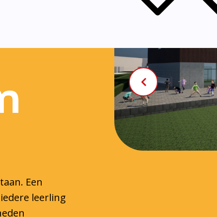
n
staan. Een
iedere leerling
gheden
 handvatten die