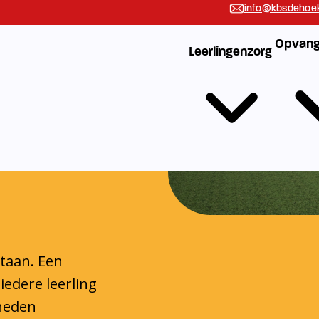
n
staan. Een
iedere leerling
gheden
 handvatten die