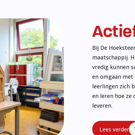
Actie
Bij De Hoekstee
maatschappij. H
vredig kunnen s
en omgaan met e
leerlingen zich
en leren hoe ze 
leveren.
Lees verder