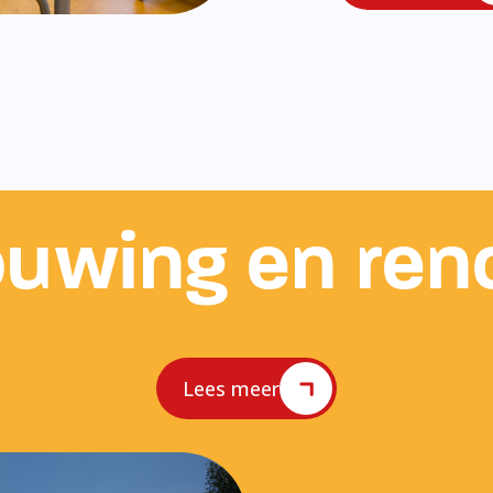
uwing en ren
Lees meer