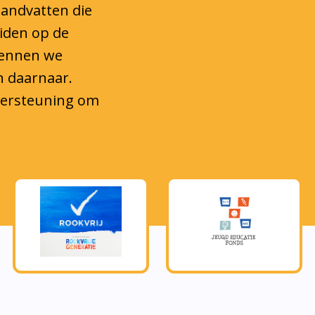
eiden op de
kennen we
n daarnaar.
ndersteuning om