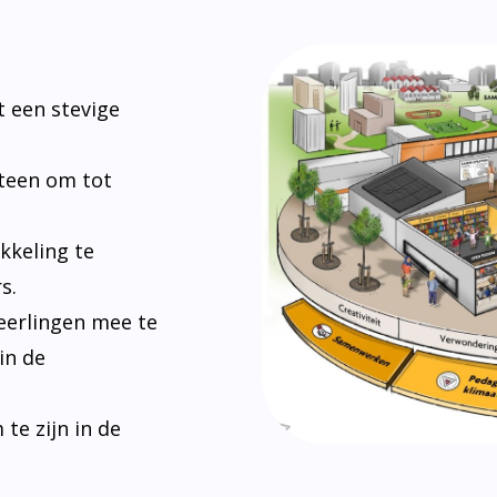
 een stevige
steen om tot
kkeling te
s.
eerlingen mee te
in de
e zijn in de