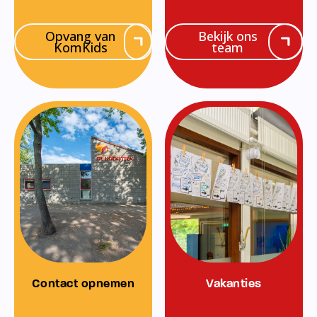
Opvang van
Bekijk ons
KomKids
team
Contact opnemen
Vakanties