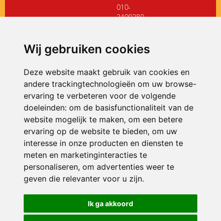
010-
2499280
directiedehoeksteen@siko.nl
Wij gebruiken cookies
ONDERDEEL VAN
Deze website maakt gebruik van cookies en
andere trackingtechnologieën om uw browse-
ervaring te verbeteren voor de volgende
doeleinden:
om de basisfunctionaliteit van de
website mogelijk te maken
,
om een betere
ervaring op de website te bieden
,
om uw
interesse in onze producten en diensten te
© 2026 De Hoeksteen | Alle rechten voorbehouden
meten en marketinginteracties te
personaliseren
,
om advertenties weer te
Privacy policy
|
Disclaimer
|
Klachtenregeling
|
RSIN en Anbi
|
Cookie
voorkeuren
geven die relevanter voor u zijn
.
Crealisatie
The MindOffice
Ik ga akkoord