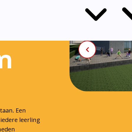
n
staan. Een
iedere leerling
gheden
 handvatten die