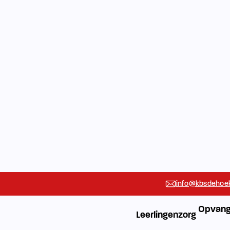
info@kbsdehoek
Opvang
Leerlingenzorg
Vakanties
Rondleidin