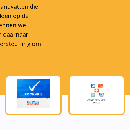
eiden op de
kennen we
n daarnaar.
ndersteuning om