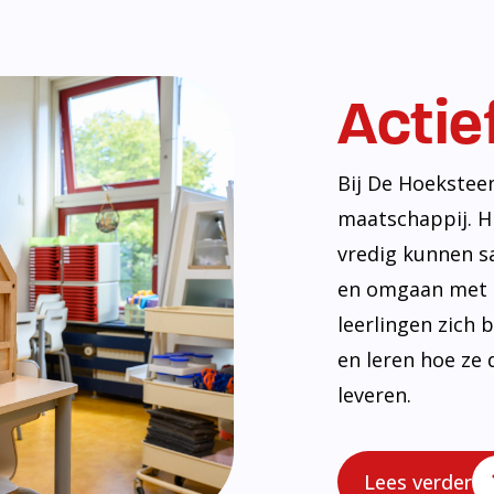
Actie
Bij De Hoekstee
maatschappij. H
vredig kunnen s
en omgaan met e
leerlingen zich
en leren hoe ze 
leveren.
Lees verder