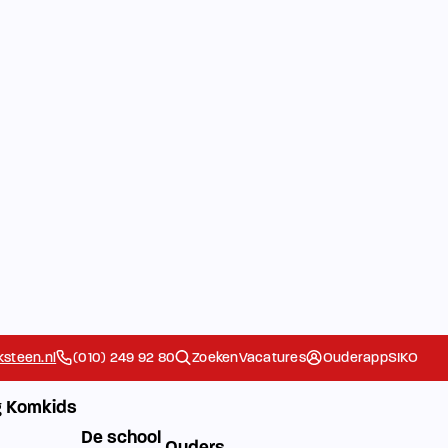
steen.nl
(010) 249 92 80
Zoeken
Vacatures
Ouderapp
SIKO
 Komkids
De school
Ouders
Extra
Het Team
Contact
Ziek/Absent
g
melden