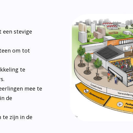
 een stevige
steen om tot
kkeling te
s.
eerlingen mee te
in de
e zijn in de