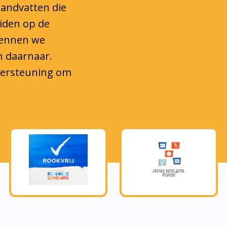
eiden op de
kennen we
n daarnaar.
ndersteuning om