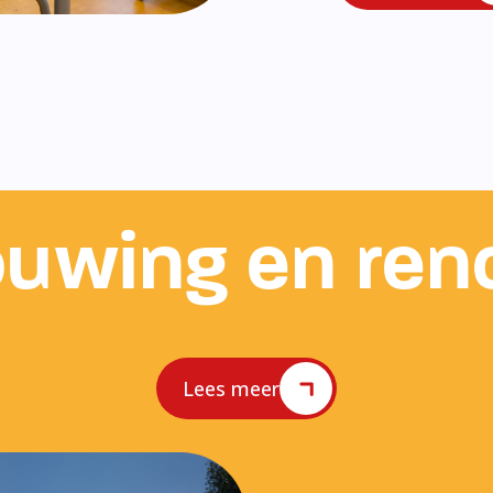
uwing en ren
Lees meer