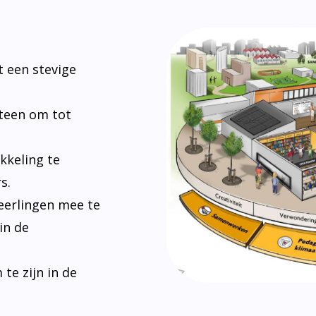
 een stevige
steen om tot
kkeling te
s.
eerlingen mee te
in de
e zijn in de