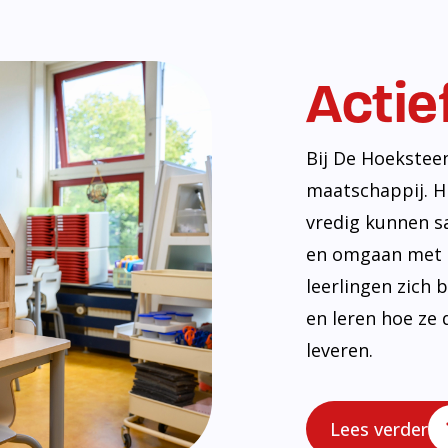
Actie
Bij De Hoekstee
maatschappij. H
vredig kunnen s
en omgaan met e
leerlingen zich
en leren hoe ze 
leveren.
Lees verder