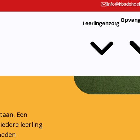
n
staan. Een
iedere leerling
gheden
 handvatten die