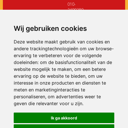
010-
2499280
directiedehoeksteen@siko.nl
Wij gebruiken cookies
ONDERDEEL VAN
Deze website maakt gebruik van cookies en
andere trackingtechnologieën om uw browse-
ervaring te verbeteren voor de volgende
doeleinden:
om de basisfunctionaliteit van de
website mogelijk te maken
,
om een betere
ervaring op de website te bieden
,
om uw
interesse in onze producten en diensten te
© 2026 De Hoeksteen | Alle rechten voorbehouden
meten en marketinginteracties te
personaliseren
,
om advertenties weer te
Privacy policy
|
Disclaimer
|
Klachtenregeling
|
RSIN en Anbi
|
Cookie
voorkeuren
geven die relevanter voor u zijn
.
Crealisatie
The MindOffice
Ik ga akkoord