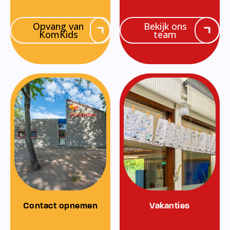
Opvang van
Bekijk ons
KomKids
team
Contact opnemen
Vakanties