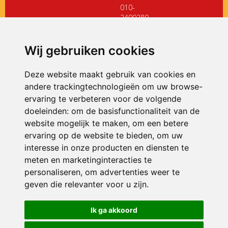
010-
2499280
directiedehoeksteen@siko.nl
Wij gebruiken cookies
ONDERDEEL VAN
Deze website maakt gebruik van cookies en
andere trackingtechnologieën om uw browse-
ervaring te verbeteren voor de volgende
doeleinden:
om de basisfunctionaliteit van de
website mogelijk te maken
,
om een betere
ervaring op de website te bieden
,
om uw
interesse in onze producten en diensten te
© 2026 De Hoeksteen | Alle rechten voorbehouden
meten en marketinginteracties te
personaliseren
,
om advertenties weer te
Privacy policy
|
Disclaimer
|
Klachtenregeling
|
RSIN en Anbi
|
Cookie
voorkeuren
geven die relevanter voor u zijn
.
Crealisatie
The MindOffice
Ik ga akkoord