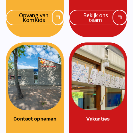
Opvang van
Bekijk ons
KomKids
team
Contact opnemen
Vakanties