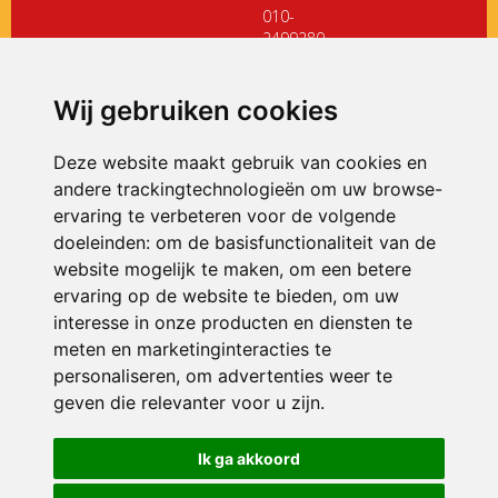
010-
2499280
directiedehoeksteen@siko.nl
Wij gebruiken cookies
ONDERDEEL VAN
Deze website maakt gebruik van cookies en
andere trackingtechnologieën om uw browse-
ervaring te verbeteren voor de volgende
doeleinden:
om de basisfunctionaliteit van de
website mogelijk te maken
,
om een betere
ervaring op de website te bieden
,
om uw
interesse in onze producten en diensten te
© 2026 De Hoeksteen | Alle rechten voorbehouden
meten en marketinginteracties te
personaliseren
,
om advertenties weer te
Privacy policy
|
Disclaimer
|
Klachtenregeling
|
RSIN en Anbi
|
Cookie
voorkeuren
geven die relevanter voor u zijn
.
Crealisatie
The MindOffice
Ik ga akkoord