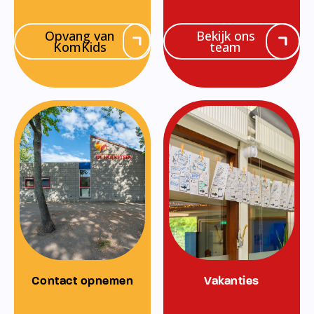
Opvang van
Bekijk ons
KomKids
team
Contact opnemen
Vakanties