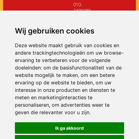
010-
2499280
directiedehoeksteen@siko.nl
Wij gebruiken cookies
ONDERDEEL VAN
Deze website maakt gebruik van cookies en
andere trackingtechnologieën om uw browse-
ervaring te verbeteren voor de volgende
doeleinden:
om de basisfunctionaliteit van de
website mogelijk te maken
,
om een betere
ervaring op de website te bieden
,
om uw
interesse in onze producten en diensten te
© 2026 De Hoeksteen | Alle rechten voorbehouden
meten en marketinginteracties te
personaliseren
,
om advertenties weer te
Privacy policy
|
Disclaimer
|
Klachtenregeling
|
RSIN en Anbi
|
Cookie
voorkeuren
geven die relevanter voor u zijn
.
Crealisatie
The MindOffice
Ik ga akkoord