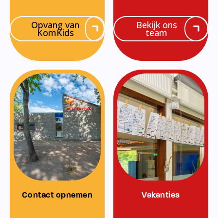
Opvang van
Bekijk ons
KomKids
team
Contact opnemen
Vakanties