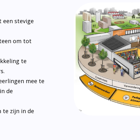
 een stevige
steen om tot
kkeling te
s.
eerlingen mee te
in de
e zijn in de