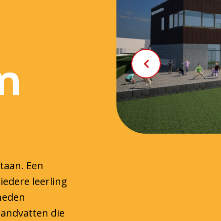
n
staan. Een
iedere leerling
gheden
 handvatten die