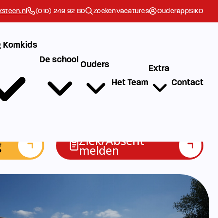
steen.nl
(010) 249 92 80
Zoeken
Vacatures
Ouderapp
SIKO
 Komkids
De school
Ouders
Extra
Het Team
Contact
Ziek/Absent
g
melden