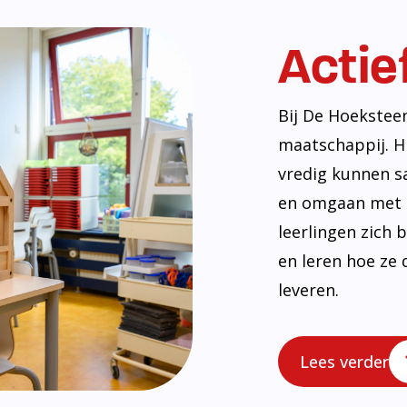
Actie
Bij De Hoekstee
maatschappij. H
vredig kunnen s
en omgaan met e
leerlingen zich
en leren hoe ze 
leveren.
Lees verder