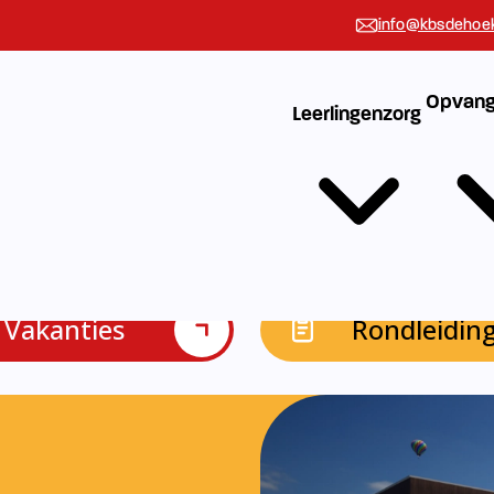
info@kbsdehoek
Opvang
Leerlingenzorg
Vakanties
Rondleidin