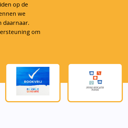
eiden op de
kennen we
n daarnaar.
ndersteuning om