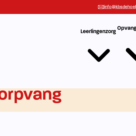
info@kbsdehoek
Opvang
Leerlingenzorg
orpvang