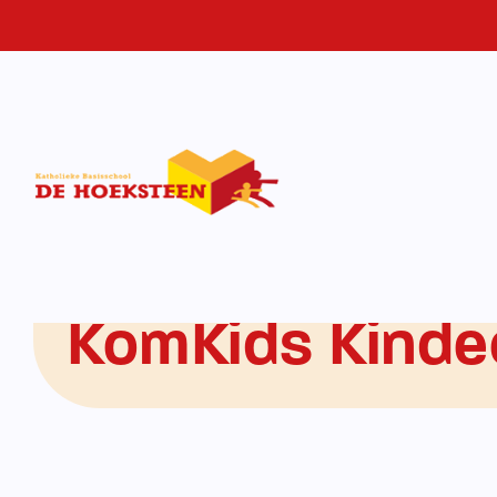
Home
-
KomKids Kindeorpvang
KomKids Kinde