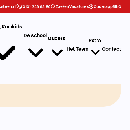
steen.nl
(010) 249 92 80
Zoeken
Vacatures
Ouderapp
SIKO
 Komkids
De school
Ouders
Extra
Het Team
Contact