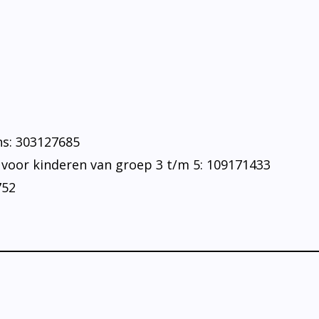
ns: 303127685
oor kinderen van groep 3 t/m 5: 109171433
752