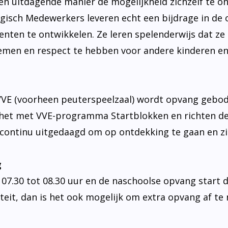
een uitdagende manier de mogelijkheid zichzelf te o
gogisch Medewerkers leveren echt een bijdrage in d
alenten te ontwikkelen. Ze leren spelenderwijs dat z
nemen en respect te hebben voor andere kinderen 
VE (voorheen peuterspeelzaal) wordt opvang gebode
et met VVE-programma Startblokken en richten de 
continu uitgedaagd om op ontdekking te gaan en zi
g
7.30 tot 08.30 uur en de naschoolse opvang start dir
liteit, dan is het ook mogelijk om extra opvang af te