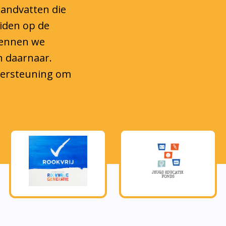
eiden op de
kennen we
n daarnaar.
ndersteuning om