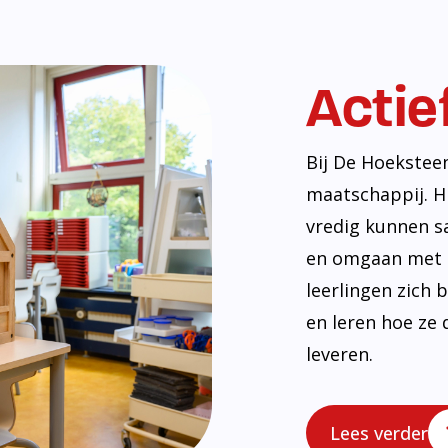
Actie
Bij De Hoekstee
maatschappij. H
vredig kunnen s
en omgaan met e
leerlingen zich
en leren hoe ze 
leveren.
Lees verder