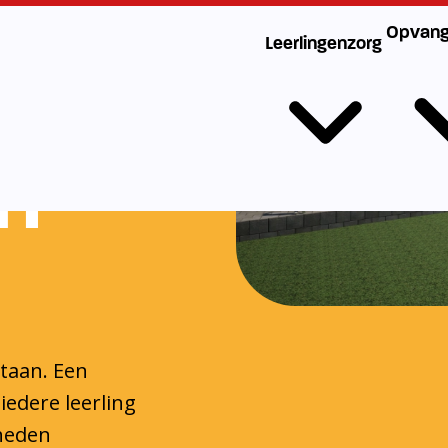
n
staan. Een
iedere leerling
gheden
 handvatten die