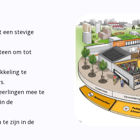
 een stevige
steen om tot
kkeling te
s.
eerlingen mee te
in de
e zijn in de