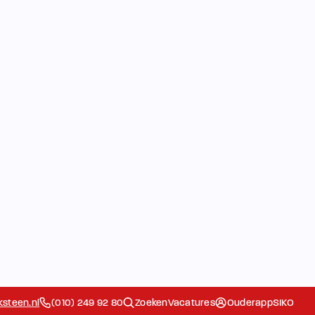
steen.nl
(010) 249 92 80
Zoeken
Vacatures
Ouderapp
SIKO
 Komkids
De school
Ouders
Extra
Het Team
Contact
Ziek/Absent
g
melden