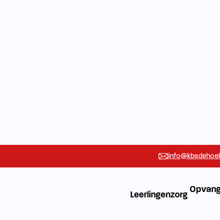
info@kbsdehoek
n
Opvang
Leerlingenzorg
staan. Een
iedere leerling
gheden
 handvatten die
eiden op de
kennen we
n daarnaar.