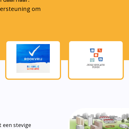
steen om tot
kkeling te
s.
eerlingen mee te
in de
e zijn in de
Actie