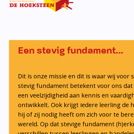
Iedere leerling krijgt de ruimte en de o
eigen talenten te ontwikkelen.
Onze visie
Het fundament van De Hoeksteen bestaat uit