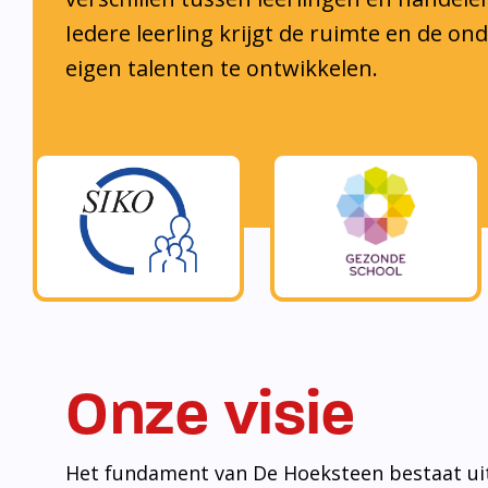
muur met bouwstenen.
• Een sterk pedagogisch klimaat is de bouw
ontwikkeling te komen.
• Welbevinden is de bouwsteen om tot ontwi
komen voor zowel leerlingen als medewerker
• (Wereld)burgerschap is de bouwsteen om l
laten groeien en zich bewust te ontwikkelen 
maatschappij.
• Samenwerken is de bouwsteen om redzaam t
maatschappij.