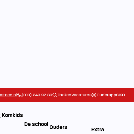
steen.nl
(010) 249 92 80
Zoeken
Vacatures
Ouderapp
SIKO
 Komkids
De school
Ouders
Extra
Het Team
Contact