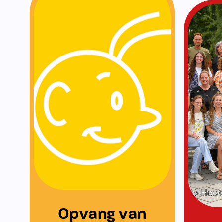
KomKids
Opvang van KomKids
Wij werken sa