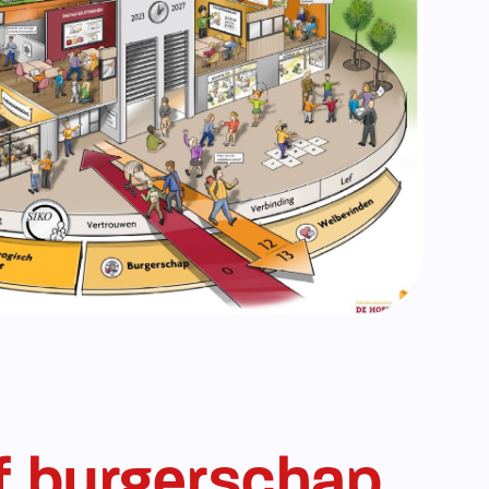
n beschouwen we onze school als een mini-
ier leren onze leerlingen hoe ze samen
amenleven, bijdragen aan de gemeenschap
lkaar en hun omgeving. We willen dat onze
 bewust worden van hun rol in de samenleving
daar een positieve bijdrage aan kunnen