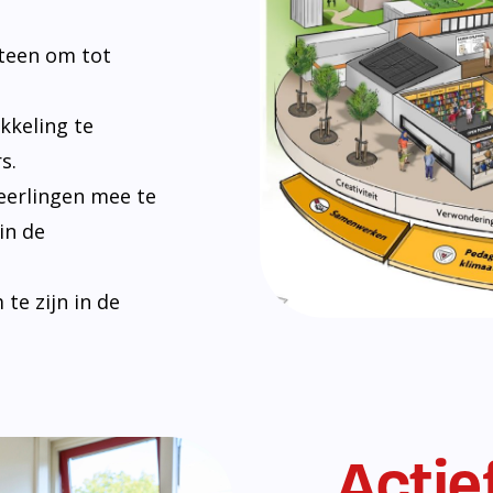
Bij De Hoekstee
maatschappij. H
vredig kunnen s
en omgaan met e
leerlingen zich
en leren hoe ze 
leveren.
Lees verder