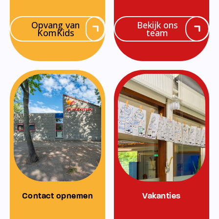
Opvang van
Bekijk ons
KomKids
team
Contact opnemen
Vakanties