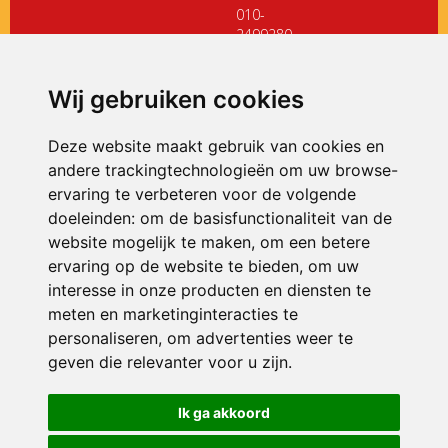
010-
2499280
directiedehoeksteen@siko.nl
Wij gebruiken cookies
ONDERDEEL VAN
Deze website maakt gebruik van cookies en
andere trackingtechnologieën om uw browse-
ervaring te verbeteren voor de volgende
doeleinden:
om de basisfunctionaliteit van de
website mogelijk te maken
,
om een betere
ervaring op de website te bieden
,
om uw
interesse in onze producten en diensten te
© 2026 De Hoeksteen | Alle rechten voorbehouden
meten en marketinginteracties te
personaliseren
,
om advertenties weer te
Privacy policy
|
Disclaimer
|
Klachtenregeling
|
RSIN en Anbi
|
Cookie
voorkeuren
geven die relevanter voor u zijn
.
Crealisatie
The MindOffice
Ik ga akkoord