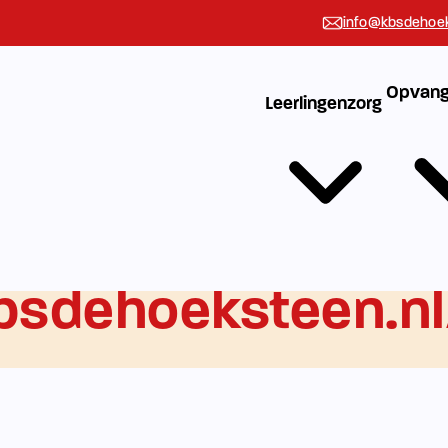
info@kbsdehoek
Opvang
Leerlingenzorg
bsdehoeksteen.nl