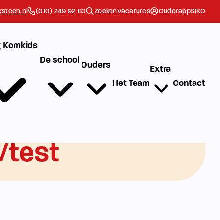
steen.nl
(010) 249 92 80
Zoeken
Vacatures
Ouderapp
SIKO
 Komkids
De school
Ouders
Extra
Het Team
Contact
/test