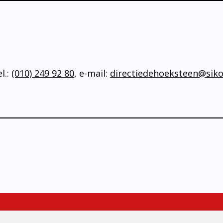
l.:
(010) 249 92 80
, e-mail:
directiedehoeksteen@siko
NIEUWE OUDERS
CONTACT