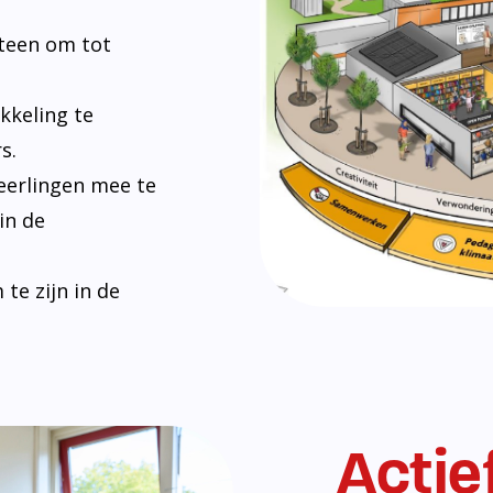
Bij De Hoekstee
maatschappij. H
vredig kunnen s
en omgaan met e
leerlingen zich
en leren hoe ze 
leveren.
Lees verder