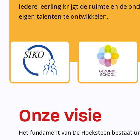
muur met bouwstenen.
• Een sterk pedagogisch klimaat is de bouw
ontwikkeling te komen.
• Welbevinden is de bouwsteen om tot ontwi
komen voor zowel leerlingen als medewerker
• (Wereld)burgerschap is de bouwsteen om l
laten groeien en zich bewust te ontwikkelen 
maatschappij.
• Samenwerken is de bouwsteen om redzaam t
maatschappij.