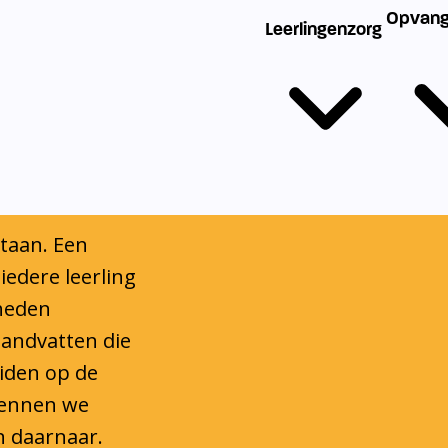
ndersteuning om
 een stevige