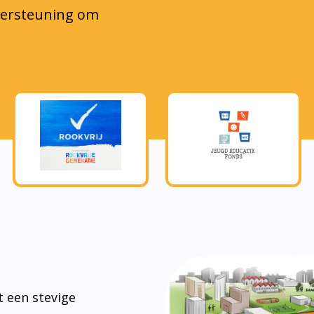
steen om tot
kkeling te
s.
eerlingen mee te
in de
e zijn in de
Actie