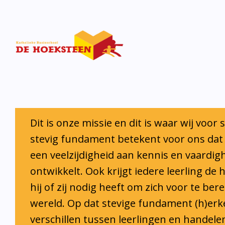
Iedere leerling krijgt de ruimte en de o
eigen talenten te ontwikkelen.
Onze visie
Het fundament van De Hoeksteen bestaat uit