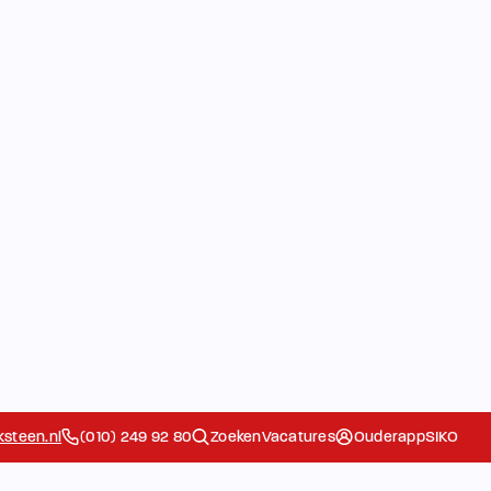
steen.nl
(010) 249 92 80
Zoeken
Vacatures
Ouderapp
SIKO
 Komkids
De school
Ouders
Extra
Het Team
Contact