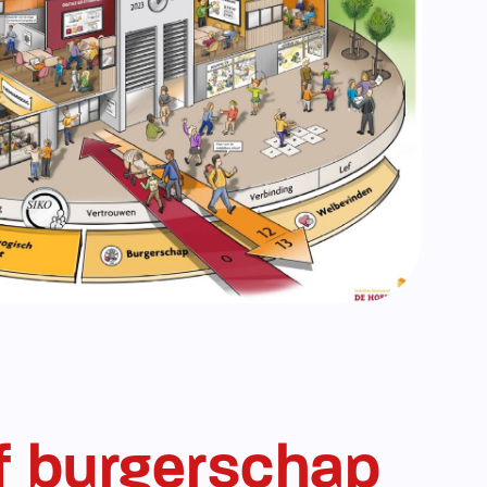
n beschouwen we onze school als een mini-
ier leren onze leerlingen hoe ze samen
amenleven, bijdragen aan de gemeenschap
lkaar en hun omgeving. We willen dat onze
 bewust worden van hun rol in de samenleving
daar een positieve bijdrage aan kunnen