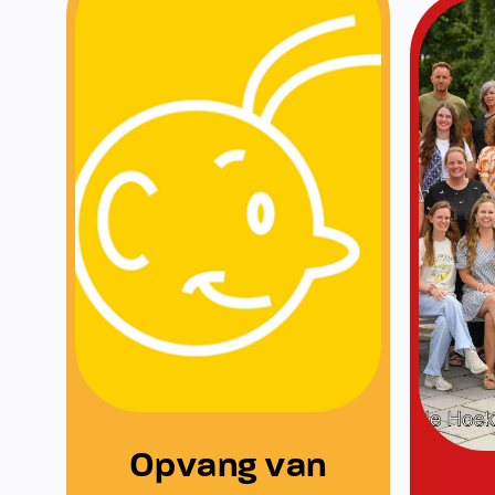
KomKids
Opvang van KomKids
Wij werken sa