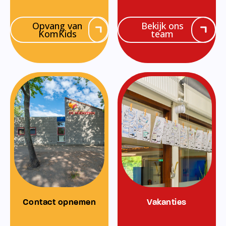
Opvang van
Bekijk ons
KomKids
team
Contact opnemen
Vakanties