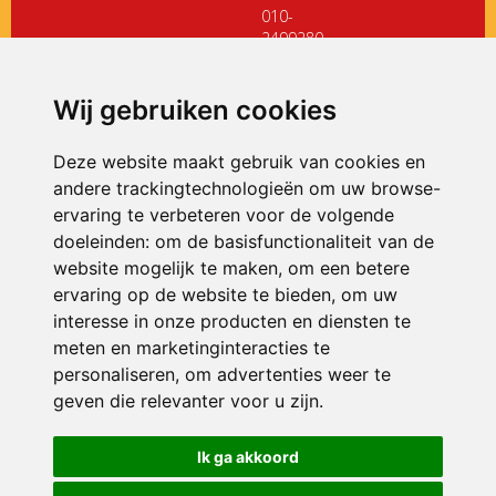
010-
2499280
directiedehoeksteen@siko.nl
Wij gebruiken cookies
ONDERDEEL VAN
Deze website maakt gebruik van cookies en
andere trackingtechnologieën om uw browse-
ervaring te verbeteren voor de volgende
doeleinden:
om de basisfunctionaliteit van de
website mogelijk te maken
,
om een betere
ervaring op de website te bieden
,
om uw
interesse in onze producten en diensten te
© 2026 De Hoeksteen | Alle rechten voorbehouden
meten en marketinginteracties te
personaliseren
,
om advertenties weer te
Privacy policy
|
Disclaimer
|
Klachtenregeling
|
RSIN en Anbi
|
Cookie
voorkeuren
geven die relevanter voor u zijn
.
Crealisatie
The MindOffice
Ik ga akkoord